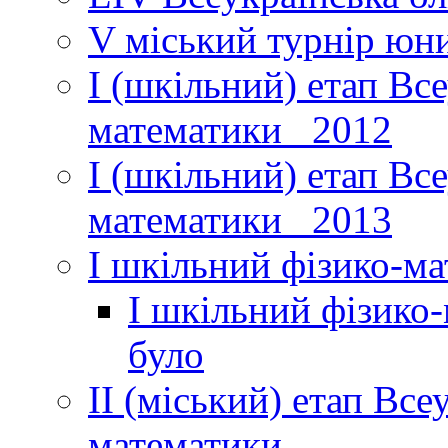
V міський турнір юни
І (шкільний) етап Вс
математики _2012
І (шкільний) етап Вс
математики _2013
І шкільний фізико-м
І шкільний фізико
було
ІІ (міський) етап Все
математики