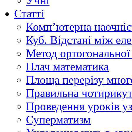
Учні
Статті
Комп’ютерна наочніст
Куб. Відстані між ел
Метод ортогональної 
Плач математика
Площа перерізу мног
Правильна чотирикут
Проведення уроків уз
Суперматизм