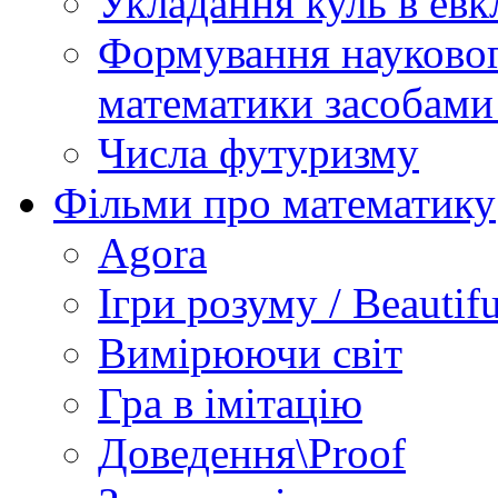
Укладання куль в евк
Формування науковог
математики засобами
Числа футуризму
Фільми про математику
Agora
Ігри розуму / Beautif
Вимірюючи світ
Гра в імітацію
Доведення\Proof