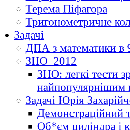
Терема Піфагора
Тригонометричне ко
Задачі
ДПА з математики в 9
ЗНО_2012
ЗНО: легкі тести 
найпопулярнішим 
Задачі Юрія Захарійч
Демонстраційний 
Об*єм циліндра і 