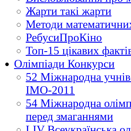
Жарти такі жарти
Методи математични
РебусиПроКіно
Топ-15 цікавих факті
Олімпіади Конкурси
52 Міжнародна учнівс
ІМО-2011
54 Міжнародна олімпі
перед змаганнями
LIV Всеукраїнська ол