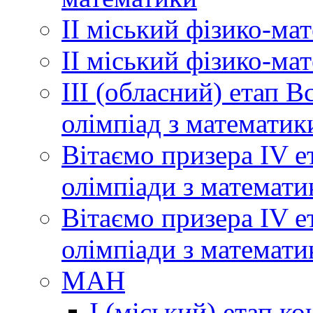
ІІ міський фізико-ма
ІІ міський фізико-ма
ІІІ (обласний) етап 
олімпіад з математик
Вітаємо призера ІV е
олімпіади з математи
Вітаємо призера ІV е
олімпіади з математи
МАН
І (міський) етап ко