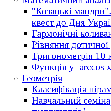
"Козацькі мандри"
квест до Дня Украї
Гармонічні колива
Рівняння дотичної 
Тригонометрія 10 
Функція y=arccos x 
Геометрія
Класифікація піра
Навчальний семінар