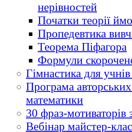
нерівностей
Початки теорії йм
Пропедевтика вивче
Теорема Піфагора
Формули скорочено
Гімнастика для учнів 
Програма авторських
математики
30 фраз-мотиваторів 
Вебінар майстер-кла