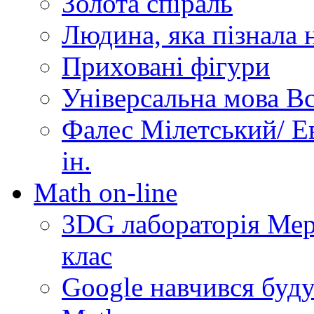
Золота спіраль
Людина, яка пізнала 
Приховані фігури
Універсальна мова Вс
Фалес Мілетський/ Ев
ін.
Math on-line
3DG лабораторія Мерз
клас
Google навчився буду