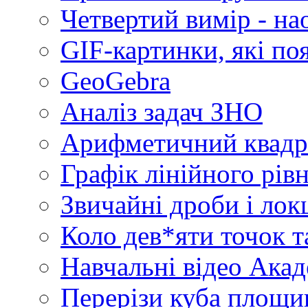
Четвертий вимір - на
GIF-картинки, які по
GeoGebra
Аналіз задач ЗНО
Арифметичний квадр
Графік лінійного рів
Звичайні дроби і лок
Коло дев*яти точок т
Навчальні відео Акад
Перерізи куба площин