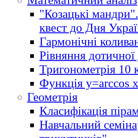
"Козацькі мандри"
квест до Дня Украї
Гармонічні колива
Рівняння дотичної 
Тригонометрія 10 
Функція y=arccos x 
Геометрія
Класифікація піра
Навчальний семінар