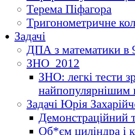
Терема Піфагора
Тригонометричне ко
Задачі
ДПА з математики в 9
ЗНО_2012
ЗНО: легкі тести 
найпопулярнішим 
Задачі Юрія Захарійч
Демонстраційний 
Об*єм циліндра і 