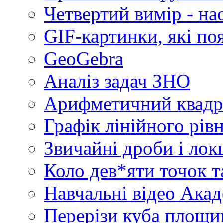
Четвертий вимір - на
GIF-картинки, які по
GeoGebra
Аналіз задач ЗНО
Арифметичний квадр
Графік лінійного рів
Звичайні дроби і лок
Коло дев*яти точок т
Навчальні відео Акад
Перерізи куба площин