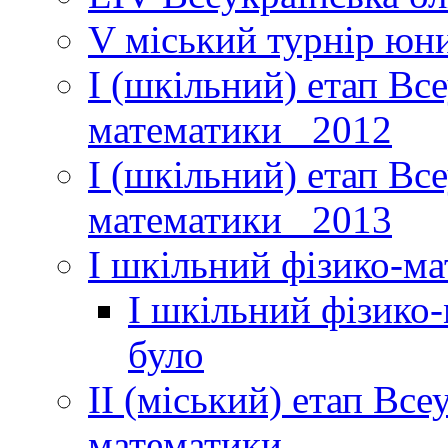
V міський турнір юни
І (шкільний) етап Вс
математики _2012
І (шкільний) етап Вс
математики _2013
І шкільний фізико-м
І шкільний фізико
було
ІІ (міський) етап Все
математики