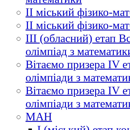
ІІ міський фізико-ма
ІІ міський фізико-ма
ІІІ (обласний) етап 
олімпіад з математик
Вітаємо призера ІV е
олімпіади з математи
Вітаємо призера ІV е
олімпіади з математи
МАН
І (міський) етап ко