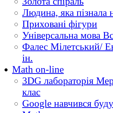
Золота спіраль
Людина, яка пізнала 
Приховані фігури
Універсальна мова Вс
Фалес Мілетський/ Ев
ін.
Math on-line
3DG лабораторія Мерз
клас
Google навчився буду