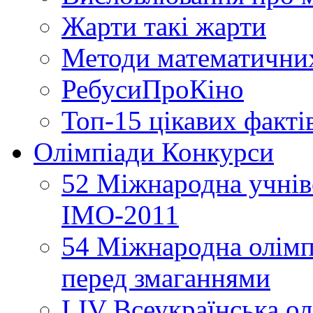
Жарти такі жарти
Методи математични
РебусиПроКіно
Топ-15 цікавих факті
Олімпіади Конкурси
52 Міжнародна учнівс
ІМО-2011
54 Міжнародна олімпі
перед змаганнями
LIV Всеукраїнська ол