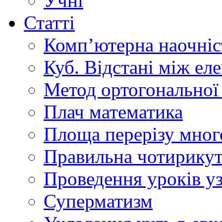
Учні
Статті
Комп’ютерна наочніст
Куб. Відстані між ел
Метод ортогональної 
Плач математика
Площа перерізу мног
Правильна чотирикут
Проведення уроків уз
Суперматизм