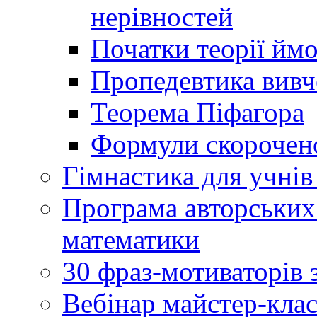
нерівностей
Початки теорії йм
Пропедевтика вивче
Теорема Піфагора
Формули скорочено
Гімнастика для учнів 
Програма авторських
математики
30 фраз-мотиваторів 
Вебінар майстер-кла