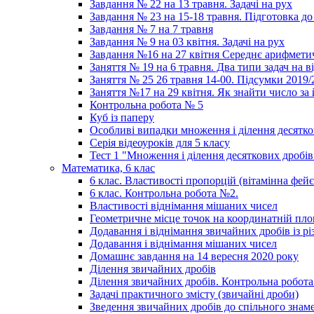
Завдання № 22 на 13 травня. Задачі на рух
Завдання № 23 на 15-18 травня. Підготовка до
Завдання № 7 на 7 травня
Завдання № 9 на 03 квітня. Задачі на рух
Завдання №16 на 27 квітня Середнє арифмети
Заняття № 19 на 6 травня. Два типи задач на в
Заняття № 25 26 травня 14-00. Підсумки 2019
Заняття №17 на 29 квітня. Як знайти число за
Контрольна робота № 5
Куб із паперу
Особливі випадки множення і ділення десятко
Серія відеоуроків для 5 класу
Тест 1 "Множення і ділення десяткових дробів
Математика, 6 клас
6 клас. Властивості пропорцій (вітамінна фейє
6 клас. Контрольна робота №2.
Властивості віднімання мішаних чисел
Геометричне місце точок на координатній пл
Додавання і віднімання звичайних дробів із 
Додавання і віднімання мішаних чисел
Домашнє завдання на 14 вересня 2020 року
Ділення звичайних дробів
Ділення звичайних дробів. Контрольна робота 
Задачі практичного змісту (звичайні дроби)
Зведення звичайних дробів до спільного знам