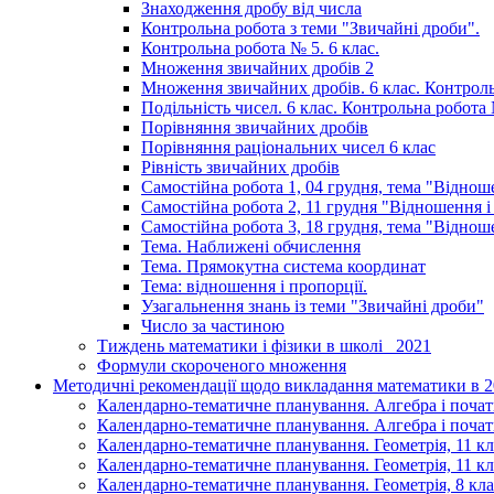
Знаходження дробу від числа
Контрольна робота з теми "Звичайні дроби".
Контрольна робота № 5. 6 клас.
Множення звичайних дробів 2
Множення звичайних дробів. 6 клас. Контрол
Подільність чисел. 6 клас. Контрольна робота 
Порівняння звичайних дробів
Порівняння раціональних чисел 6 клас
Рівність звичайних дробів
Самостійна робота 1, 04 грудня, тема "Віднош
Самостійна робота 2, 11 грудня "Відношення і
Самостійна робота 3, 18 грудня, тема "Віднош
Тема. Наближені обчислення
Тема. Прямокутна система координат
Тема: відношення і пропорції.
Узагальнення знань із теми "Звичайні дроби"
Число за частиною
Тиждень математики і фізики в школі _2021
Формули скороченого множення
Методичні рекомендації щодо викладання математики в 20
Календарно-тематичне планування. Алгебра і початк
Календарно-тематичне планування. Алгебра і початки
Календарно-тематичне планування. Геометрія, 11 кл
Календарно-тематичне планування. Геометрія, 11 кла
Календарно-тематичне планування. Геометрія, 8 кла