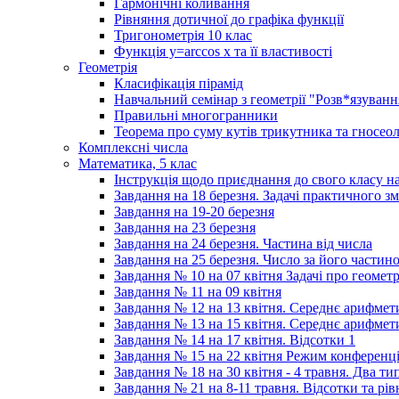
Гармонічні коливання
Рівняння дотичної до графіка функції
Тригонометрія 10 клас
Функція y=arccos x та її властивості
Геометрія
Класифікація пірамід
Навчальний семінар з геометрії "Розв*язуван
Правильні многогранники
Теорема про суму кутів трикутника та гносеол
Комплексні числа
Математика, 5 клас
Інструкція щодо приєднання до свого класу
Завдання на 18 березня. Задачі практичного зм
Завдання на 19-20 березня
Завдання на 23 березня
Завдання на 24 березня. Частина від числа
Завдання на 25 березня. Число за його частин
Завдання № 10 на 07 квітня Задачі про геомет
Завдання № 11 на 09 квітня
Завдання № 12 на 13 квітня. Середнє арифмет
Завдання № 13 на 15 квітня. Середнє арифмети
Завдання № 14 на 17 квітня. Відсотки 1
Завдання № 15 на 22 квітня Режим конференці
Завдання № 18 на 30 квітня - 4 травня. Два ти
Завдання № 21 на 8-11 травня. Відсотки та рі