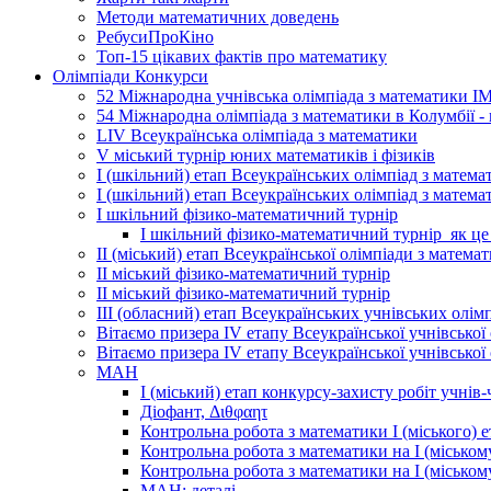
Методи математичних доведень
РебусиПроКіно
Топ-15 цікавих фактів про математику
Олімпіади Конкурси
52 Міжнародна учнівська олімпіада з математики І
54 Міжнародна олімпіада з математики в Колумбії -
LIV Всеукраїнська олімпіада з математики
V міський турнір юних математиків і фізиків
І (шкільний) етап Всеукраїнських олімпіад з матема
І (шкільний) етап Всеукраїнських олімпіад з матема
І шкільний фізико-математичний турнір
І шкільний фізико-математичний турнір_як це
ІІ (міський) етап Всеукраїнської олімпіади з матема
ІІ міський фізико-математичний турнір
ІІ міський фізико-математичний турнір
ІІІ (обласний) етап Всеукраїнських учнівських олім
Вітаємо призера ІV етапу Всеукраїнської учнівської
Вітаємо призера ІV етапу Всеукраїнської учнівської
МАН
І (міський) етап конкурсу-захисту робіт учні
Діофант, Διθφαητ
Контрольна робота з математики І (міського)
Контрольна робота з математики на І (міськом
Контрольна робота з математики на І (місько
МАН: деталі