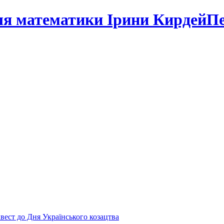
Пе
вест до Дня Українського козацтва