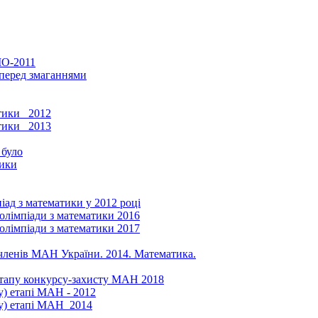
МО-2011
 перед змаганнями
тики _2012
тики _2013
 було
тики
піад з математики у 2012 році
 олімпіади з математики 2016
 олімпіади з математики 2017
в-членів МАН України. 2014. Математика.
 етапу конкурсу-захисту МАН 2018
у) етапі МАН - 2012
му) етапі МАН_2014