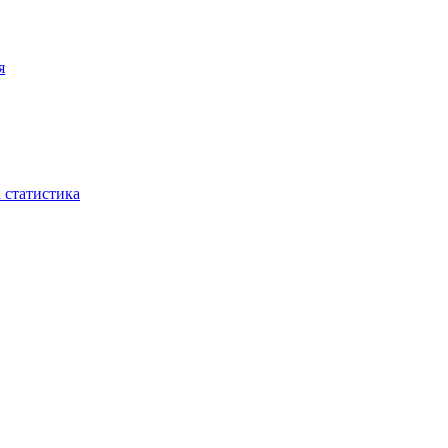
я
 статистика