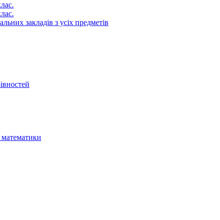
лас.
лас.
альних закладів з усіх предметів
рівностей
я математики