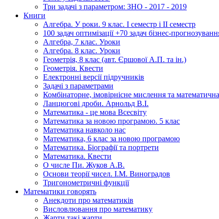
Три задачі з параметром: ЗНО - 2017 - 2019
Книги
Алгебра. У роки. 9 клас. І семестр і ІІ семестр
100 задач оптимізації +70 задач бізнес-прогнозуванн
Алгебра, 7 клас. Уроки
Алгебра. 8 клас. Уроки
Геометрія, 8 клас (авт. Єршової А.П. та ін.)
Геометрія. Квести
Електронні версії підручників
Задачі з параметрами
Комбінаторне, імовірнісне мислення та математична
Ланцюгові дроби. Арнольд В.І.
Математика - це мова Всесвіту
Математика за новою програмою. 5 клас
Математика навколо нас
Математика, 6 клас за новою програмою
Математика. Біографії та портрети
Математика. Квести
О числе Пи. Жуков А.В.
Основи теорії чисел. І.М. Виноградов
Тригонометричні функції
Математики говорять
Анекдоти про математиків
Висловлювання про математику
Жарти такі жарти