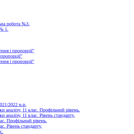
ьна робота №3.
№ 1.
ення і пропорції"
 пропорції"
ення і пропорції"
21/2022 н.р.
и аналізу, 11 клас. Профільний рівень.
 аналізу, 11 клас. Рівень стандарту.
ас. Профільний рівень.
с. Рівень стандарту.
с.