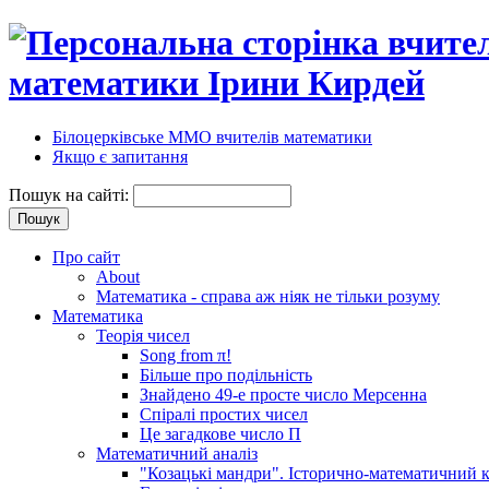
математики Ірини Кирдей
Білоцерківське ММО вчителів математики
Якщо є запитання
Пошук на сайті:
Про сайт
About
Математика - справа аж ніяк не тільки розуму
Математика
Теорія чисел
Song from π!
Більше про подільність
Знайдено 49-е просте число Мерсенна
Спіралі простих чисел
Це загадкове число П
Математичний аналіз
"Козацькі мандри". Історично-математичний к