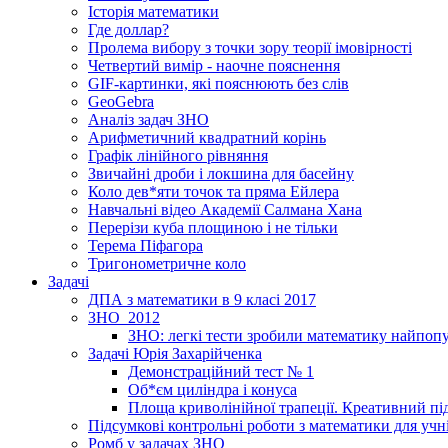
Історія математики
Где доллар?
Пролема вибору з точки зору теорії імовірності
Четвертий вимір - наочне пояснення
GIF-картинки, які пояснюють без слів
GeoGebra
Аналіз задач ЗНО
Арифметичний квадратний корінь
Графік лінійного рівняння
Звичайні дроби і локшина для басейну
Коло дев*яти точок та пряма Ейлера
Навчальні відео Академії Салмана Хана
Перерізи куба площиною і не тільки
Терема Піфагора
Тригонометричне коло
Задачі
ДПА з математики в 9 класі 2017
ЗНО_2012
ЗНО: легкі тести зробили математику найпо
Задачі Юрія Захарійченка
Демонстраційний тест № 1
Об*єм циліндра і конуса
Площа криволінійної трапеції. Креативний під
Підсумкові контрольні роботи з математики для учні
Ромб у задачах ЗНО