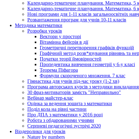
Календарно-тематичне планування. Математика, 5 к
Календарно-тематичне планування. Математика, 6 к
Нові програми для 1-11 класів загальноосвітніх навч
Розвантаження програм для учнів 10-11 класів
Методика математики
Розробки уроків
Вектори у просторі
Вітамінна фейєрія в дії
Геометричні перетворення графіків функцій
Графічний метод розв*язування рівнянь та не
Початки теорії ймовірностей
Пропедевтика вивчення геометрії у 6-у класі
Теорема Піфагора
Формули скороченого множення. 7 клас
Гімнастика для учнів під-час уроку (1-2 хв)
Програма авторських курсів з методики викладанн
30 фраз-мотиваторів замість "Неправильно"
Вебінар майстер-клас
Оцінка за ведення зошита з математики
Поділ кола на рівні частини
Про ДПА з математики у 2016 році
Робота з обдарованими учнями
Серпневі педагогічні зустрічі 2020
Віодеролики для уроків
Nature by numbers