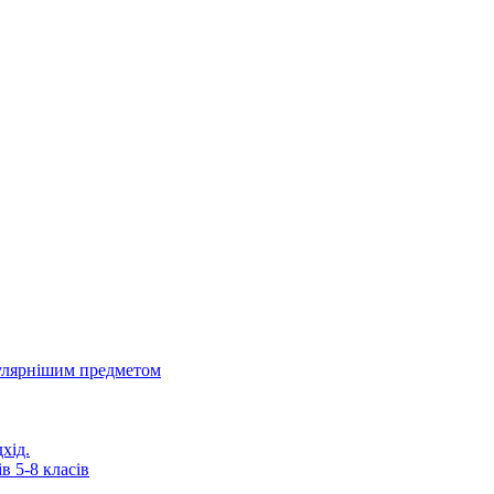
пулярнішим предметом
хід.
в 5-8 класів