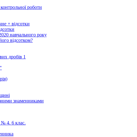
 контрольної роботи
чне + відсотки
ідсотки
/2020 навчального року
 його відсотком?
вих дробів 1
"
рія)
ощині
різними знаменниками
№ 4. 6 клас.
енника