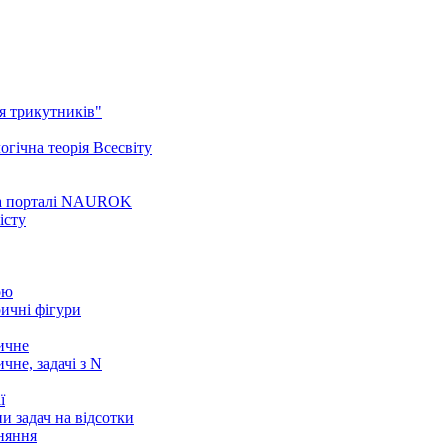
ня трикутників"
огічна теорія Всесвіту
 на порталі NAUROK
істу
ою
ричні фігури
ичне
чне, задачі з N
ї
пи задач на відсотки
вняння