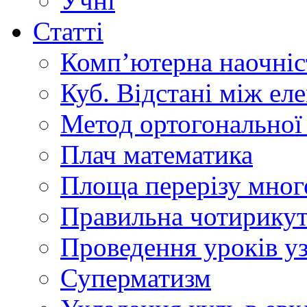
Учні
Статті
Комп’ютерна наочніст
Куб. Відстані між ел
Метод ортогональної 
Плач математика
Площа перерізу мног
Правильна чотирикут
Проведення уроків уз
Суперматизм