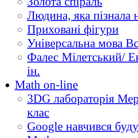
Золота спіраль
Людина, яка пізнала 
Приховані фігури
Універсальна мова Вс
Фалес Мілетський/ Ев
ін.
Math on-line
3DG лабораторія Мерз
клас
Google навчився буду