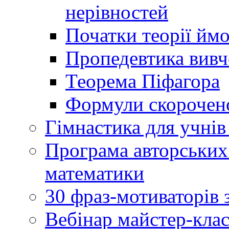
нерівностей
Початки теорії йм
Пропедевтика вивче
Теорема Піфагора
Формули скорочено
Гімнастика для учнів 
Програма авторських
математики
30 фраз-мотиваторів 
Вебінар майстер-кла