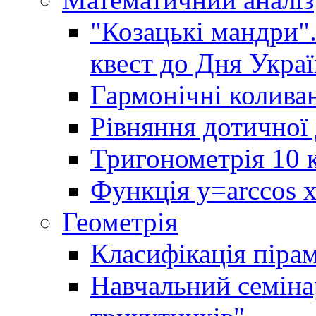
"Козацькі мандри"
квест до Дня Украї
Гармонічні колива
Рівняння дотичної 
Тригонометрія 10 
Функція y=arccos x 
Геометрія
Класифікація піра
Навчальний семінар