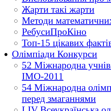
Жарти такі жарти
Методи математични
РебусиПроКіно
Топ-15 цікавих факті
Олімпіади Конкурси
52 Міжнародна учнівс
ІМО-2011
54 Міжнародна олімпі
перед змаганнями
LIV Всеукраїнська ол