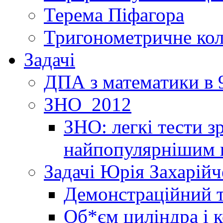
Терема Піфагора
Тригонометричне ко
Задачі
ДПА з математики в 9
ЗНО_2012
ЗНО: легкі тести 
найпопулярнішим 
Задачі Юрія Захарійч
Демонстраційний 
Об*єм циліндра і 