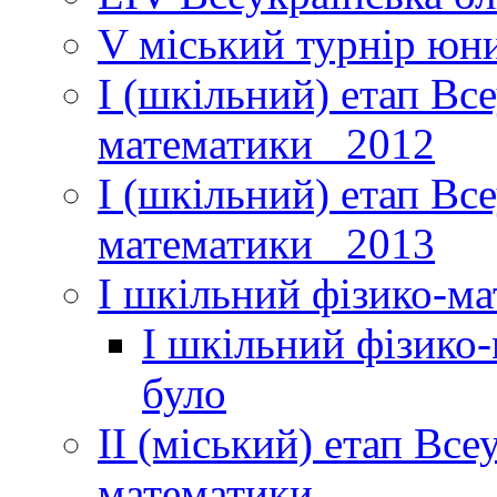
V міський турнір юни
І (шкільний) етап Вс
математики _2012
І (шкільний) етап Вс
математики _2013
І шкільний фізико-м
І шкільний фізико
було
ІІ (міський) етап Все
математики