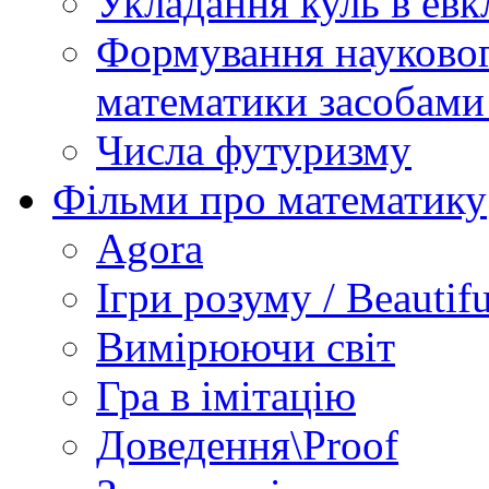
Укладання куль в евк
Формування науковог
математики засобами
Числа футуризму
Фільми про математику
Agora
Ігри розуму / Beautif
Вимірюючи світ
Гра в імітацію
Доведення\Proof