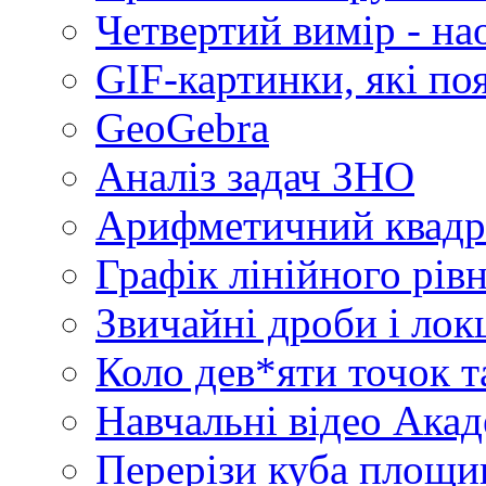
Четвертий вимір - на
GIF-картинки, які по
GeoGebra
Аналіз задач ЗНО
Арифметичний квадр
Графік лінійного рів
Звичайні дроби і лок
Коло дев*яти точок т
Навчальні відео Акад
Перерізи куба площин