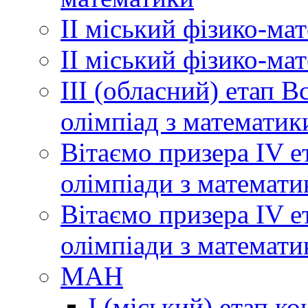
ІІ міський фізико-ма
ІІ міський фізико-ма
ІІІ (обласний) етап 
олімпіад з математик
Вітаємо призера ІV е
олімпіади з математи
Вітаємо призера ІV е
олімпіади з математи
МАН
І (міський) етап ко