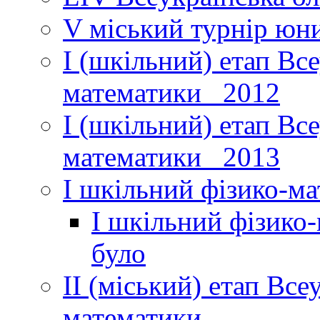
V міський турнір юни
І (шкільний) етап Вс
математики _2012
І (шкільний) етап Вс
математики _2013
І шкільний фізико-м
І шкільний фізико
було
ІІ (міський) етап Все
математики