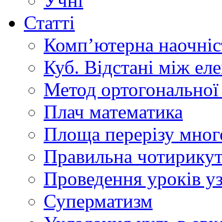
Учні
Статті
Комп’ютерна наочніст
Куб. Відстані між ел
Метод ортогональної 
Плач математика
Площа перерізу мног
Правильна чотирикут
Проведення уроків уз
Суперматизм