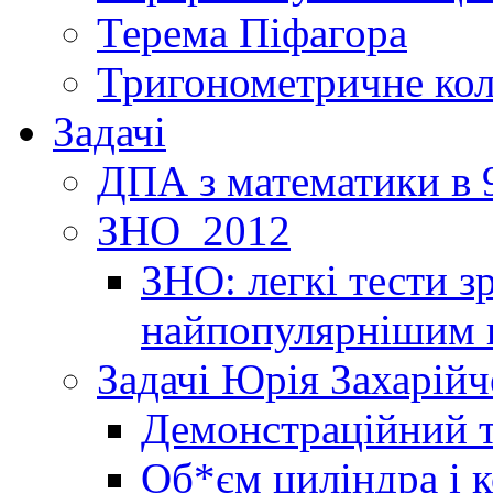
Терема Піфагора
Тригонометричне ко
Задачі
ДПА з математики в 9
ЗНО_2012
ЗНО: легкі тести 
найпопулярнішим 
Задачі Юрія Захарійч
Демонстраційний 
Об*єм циліндра і 