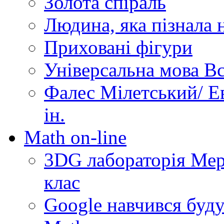
Золота спіраль
Людина, яка пізнала 
Приховані фігури
Універсальна мова Вс
Фалес Мілетський/ Ев
ін.
Math on-line
3DG лабораторія Мерз
клас
Google навчився буду