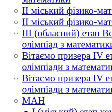
ІІ міський фізико-ма
ІІ міський фізико-ма
ІІІ (обласний) етап 
олімпіад з математик
Вітаємо призера ІV е
олімпіади з математи
Вітаємо призера ІV е
олімпіади з математи
МАН
І (міський) етап ко