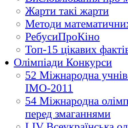
Жарти такі жарти
Методи математични
РебусиПроКіно
Топ-15 цікавих факті
Олімпіади Конкурси
52 Міжнародна учнівс
ІМО-2011
54 Міжнародна олімпі
перед змаганнями
LIV Всеукраїнська ол