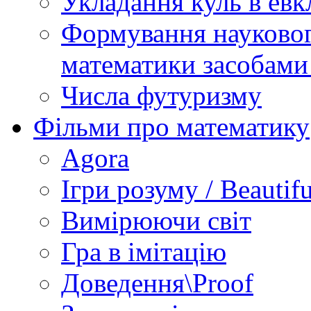
Укладання куль в евк
Формування науковог
математики засобами
Числа футуризму
Фільми про математику
Agora
Ігри розуму / Beautif
Вимірюючи світ
Гра в імітацію
Доведення\Proof