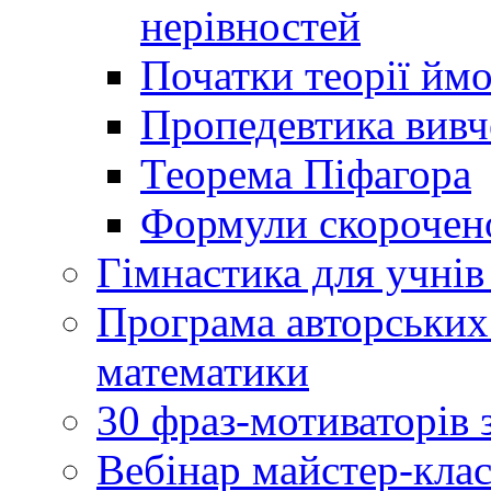
нерівностей
Початки теорії йм
Пропедевтика вивче
Теорема Піфагора
Формули скорочено
Гімнастика для учнів 
Програма авторських
математики
30 фраз-мотиваторів 
Вебінар майстер-кла