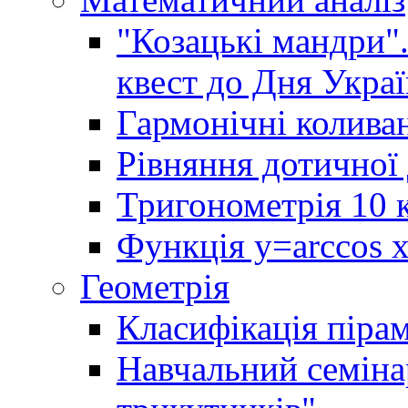
"Козацькі мандри"
квест до Дня Украї
Гармонічні колива
Рівняння дотичної 
Тригонометрія 10 
Функція y=arccos x 
Геометрія
Класифікація піра
Навчальний семінар