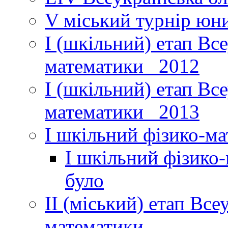
V міський турнір юни
І (шкільний) етап Вс
математики _2012
І (шкільний) етап Вс
математики _2013
І шкільний фізико-м
І шкільний фізико
було
ІІ (міський) етап Все
математики