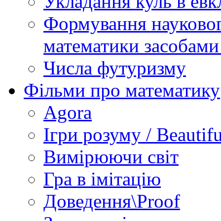
Укладання куль в евк
Формування науковог
математики засобами
Числа футуризму
Фільми про математику
Agora
Ігри розуму / Beautif
Вимірюючи світ
Гра в імітацію
Доведення\Proof