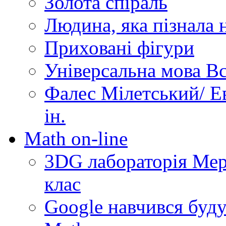
Золота спіраль
Людина, яка пізнала 
Приховані фігури
Універсальна мова Вс
Фалес Мілетський/ Ев
ін.
Math on-line
3DG лабораторія Мерз
клас
Google навчився буду