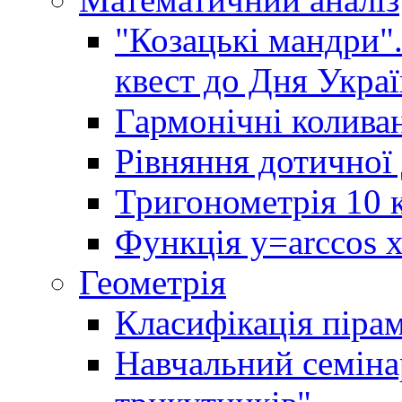
"Козацькі мандри"
квест до Дня Украї
Гармонічні колива
Рівняння дотичної 
Тригонометрія 10 
Функція y=arccos x 
Геометрія
Класифікація піра
Навчальний семінар