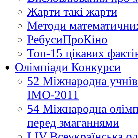
Жарти такі жарти
Методи математични
РебусиПроКіно
Топ-15 цікавих факті
Олімпіади Конкурси
52 Міжнародна учнівс
ІМО-2011
54 Міжнародна олімпі
перед змаганнями
LIV Всеукраїнська ол