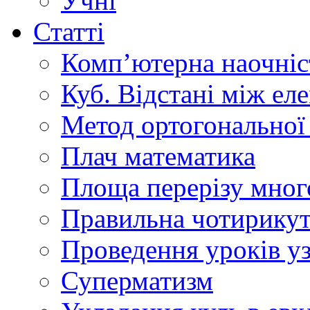
Учні
Статті
Комп’ютерна наочніст
Куб. Відстані між ел
Метод ортогональної 
Плач математика
Площа перерізу мног
Правильна чотирикут
Проведення уроків уз
Суперматизм