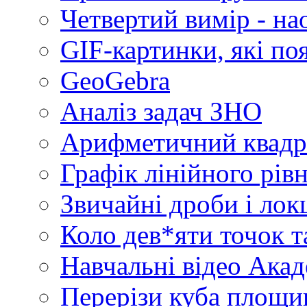
Четвертий вимір - на
GIF-картинки, які по
GeoGebra
Аналіз задач ЗНО
Арифметичний квадр
Графік лінійного рів
Звичайні дроби і лок
Коло дев*яти точок т
Навчальні відео Акад
Перерізи куба площин