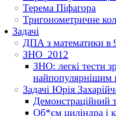
Терема Піфагора
Тригонометричне ко
Задачі
ДПА з математики в 9
ЗНО_2012
ЗНО: легкі тести 
найпопулярнішим 
Задачі Юрія Захарійч
Демонстраційний 
Об*єм циліндра і 