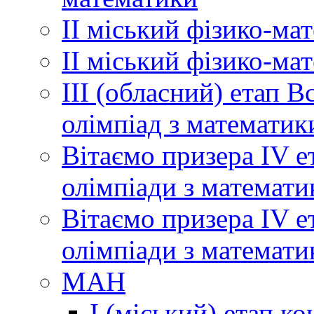
ІІ міський фізико-ма
ІІ міський фізико-ма
ІІІ (обласний) етап 
олімпіад з математик
Вітаємо призера ІV е
олімпіади з математи
Вітаємо призера ІV е
олімпіади з математи
МАН
І (міський) етап ко