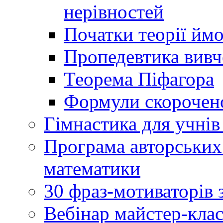
нерівностей
Початки теорії йм
Пропедевтика вивче
Теорема Піфагора
Формули скорочено
Гімнастика для учнів 
Програма авторських
математики
30 фраз-мотиваторів 
Вебінар майстер-кла