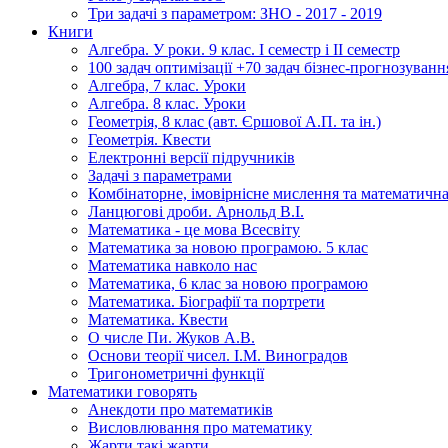
Три задачі з параметром: ЗНО - 2017 - 2019
Книги
Алгебра. У роки. 9 клас. І семестр і ІІ семестр
100 задач оптимізації +70 задач бізнес-прогнозуванн
Алгебра, 7 клас. Уроки
Алгебра. 8 клас. Уроки
Геометрія, 8 клас (авт. Єршової А.П. та ін.)
Геометрія. Квести
Електронні версії підручників
Задачі з параметрами
Комбінаторне, імовірнісне мислення та математична
Ланцюгові дроби. Арнольд В.І.
Математика - це мова Всесвіту
Математика за новою програмою. 5 клас
Математика навколо нас
Математика, 6 клас за новою програмою
Математика. Біографії та портрети
Математика. Квести
О числе Пи. Жуков А.В.
Основи теорії чисел. І.М. Виноградов
Тригонометричні функції
Математики говорять
Анекдоти про математиків
Висловлювання про математику
Жарти такі жарти