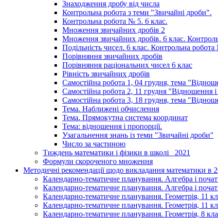
Знаходження дробу від числа
Контрольна робота з теми "Звичайні дроби".
Контрольна робота № 5. 6 клас.
Множення звичайних дробів 2
Множення звичайних дробів. 6 клас. Контрол
Подільність чисел. 6 клас. Контрольна робота 
Порівняння звичайних дробів
Порівняння раціональних чисел 6 клас
Рівність звичайних дробів
Самостійна робота 1, 04 грудня, тема "Віднош
Самостійна робота 2, 11 грудня "Відношення і
Самостійна робота 3, 18 грудня, тема "Віднош
Тема. Наближені обчислення
Тема. Прямокутна система координат
Тема: відношення і пропорції.
Узагальнення знань із теми "Звичайні дроби"
Число за частиною
Тиждень математики і фізики в школі _2021
Формули скороченого множення
Методичні рекомендації щодо викладання математики в 20
Календарно-тематичне планування. Алгебра і початк
Календарно-тематичне планування. Алгебра і початки
Календарно-тематичне планування. Геометрія, 11 кл
Календарно-тематичне планування. Геометрія, 11 кла
Календарно-тематичне планування. Геометрія, 8 кла