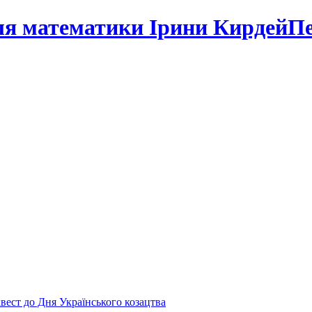
Пе
вест до Дня Українського козацтва