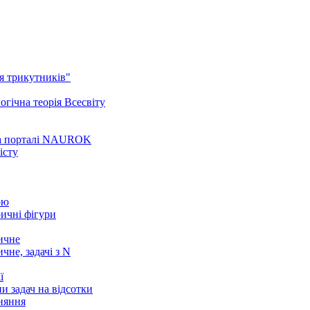
ня трикутників"
огічна теорія Всесвіту
 на порталі NAUROK
істу
ою
ричні фігури
ичне
чне, задачі з N
ї
пи задач на відсотки
вняння