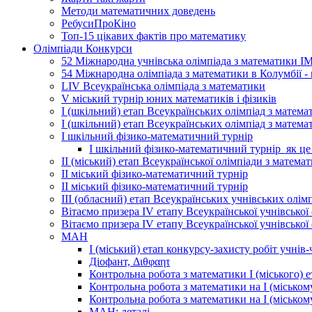
Методи математичних доведень
РебусиПроКіно
Топ-15 цікавих фактів про математику
Олімпіади Конкурси
52 Міжнародна учнівська олімпіада з математики І
54 Міжнародна олімпіада з математики в Колумбії -
LIV Всеукраїнська олімпіада з математики
V міський турнір юних математиків і фізиків
І (шкільний) етап Всеукраїнських олімпіад з матема
І (шкільний) етап Всеукраїнських олімпіад з матема
І шкільний фізико-математичний турнір
І шкільний фізико-математичний турнір_як це
ІІ (міський) етап Всеукраїнської олімпіади з матема
ІІ міський фізико-математичний турнір
ІІ міський фізико-математичний турнір
ІІІ (обласний) етап Всеукраїнських учнівських олім
Вітаємо призера ІV етапу Всеукраїнської учнівської
Вітаємо призера ІV етапу Всеукраїнської учнівської
МАН
І (міський) етап конкурсу-захисту робіт учні
Діофант, Διθφαητ
Контрольна робота з математики І (міського)
Контрольна робота з математики на І (міськом
Контрольна робота з математики на І (місько
МАН: деталі