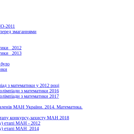
МО-2011
 перед змаганнями
тики _2012
тики _2013
 було
тики
піад з математики у 2012 році
 олімпіади з математики 2016
 олімпіади з математики 2017
в-членів МАН України. 2014. Математика.
 етапу конкурсу-захисту МАН 2018
у) етапі МАН - 2012
му) етапі МАН_2014