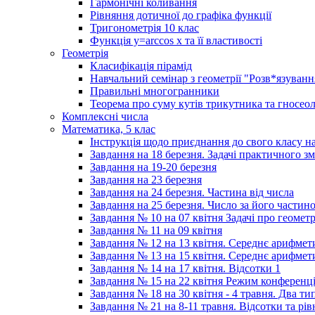
Гармонічні коливання
Рівняння дотичної до графіка функції
Тригонометрія 10 клас
Функція y=arccos x та її властивості
Геометрія
Класифікація пірамід
Навчальний семінар з геометрії "Розв*язуван
Правильні многогранники
Теорема про суму кутів трикутника та гносеол
Комплексні числа
Математика, 5 клас
Інструкція щодо приєднання до свого класу
Завдання на 18 березня. Задачі практичного зм
Завдання на 19-20 березня
Завдання на 23 березня
Завдання на 24 березня. Частина від числа
Завдання на 25 березня. Число за його частин
Завдання № 10 на 07 квітня Задачі про геомет
Завдання № 11 на 09 квітня
Завдання № 12 на 13 квітня. Середнє арифмет
Завдання № 13 на 15 квітня. Середнє арифмети
Завдання № 14 на 17 квітня. Відсотки 1
Завдання № 15 на 22 квітня Режим конференці
Завдання № 18 на 30 квітня - 4 травня. Два ти
Завдання № 21 на 8-11 травня. Відсотки та рі