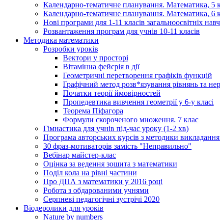
Календарно-тематичне планування. Математика, 5 к
Календарно-тематичне планування. Математика, 6 к
Нові програми для 1-11 класів загальноосвітніх навч
Розвантаження програм для учнів 10-11 класів
Методика математики
Розробки уроків
Вектори у просторі
Вітамінна фейєрія в дії
Геометричні перетворення графіків функцій
Графічний метод розв*язування рівнянь та не
Початки теорії ймовірностей
Пропедевтика вивчення геометрії у 6-у класі
Теорема Піфагора
Формули скороченого множення. 7 клас
Гімнастика для учнів під-час уроку (1-2 хв)
Програма авторських курсів з методики викладанн
30 фраз-мотиваторів замість "Неправильно"
Вебінар майстер-клас
Оцінка за ведення зошита з математики
Поділ кола на рівні частини
Про ДПА з математики у 2016 році
Робота з обдарованими учнями
Серпневі педагогічні зустрічі 2020
Віодеролики для уроків
Nature by numbers