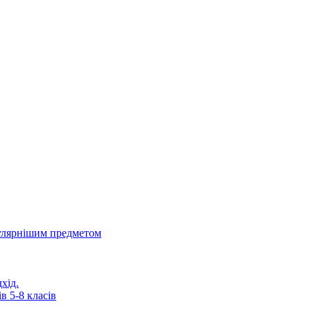
пулярнішим предметом
хід.
в 5-8 класів