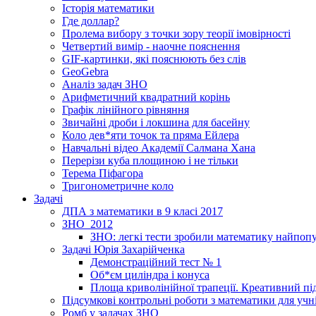
Історія математики
Где доллар?
Пролема вибору з точки зору теорії імовірності
Четвертий вимір - наочне пояснення
GIF-картинки, які пояснюють без слів
GeoGebra
Аналіз задач ЗНО
Арифметичний квадратний корінь
Графік лінійного рівняння
Звичайні дроби і локшина для басейну
Коло дев*яти точок та пряма Ейлера
Навчальні відео Академії Салмана Хана
Перерізи куба площиною і не тільки
Терема Піфагора
Тригонометричне коло
Задачі
ДПА з математики в 9 класі 2017
ЗНО_2012
ЗНО: легкі тести зробили математику найпо
Задачі Юрія Захарійченка
Демонстраційний тест № 1
Об*єм циліндра і конуса
Площа криволінійної трапеції. Креативний під
Підсумкові контрольні роботи з математики для учні
Ромб у задачах ЗНО