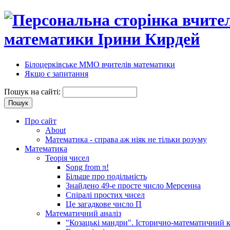
математики Ірини Кирдей
Білоцерківське ММО вчителів математики
Якщо є запитання
Пошук на сайті:
Про сайт
About
Математика - справа аж ніяк не тільки розуму
Математика
Теорія чисел
Song from π!
Більше про подільність
Знайдено 49-е просте число Мерсенна
Спіралі простих чисел
Це загадкове число П
Математичний аналіз
"Козацькі мандри". Історично-математичний к