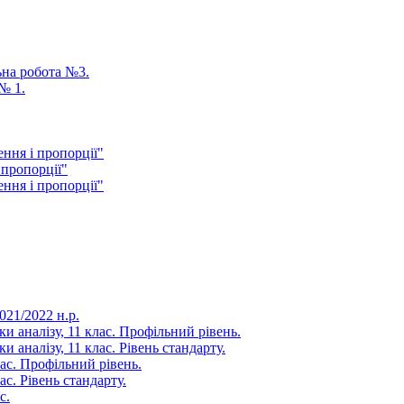
ьна робота №3.
№ 1.
ення і пропорції"
 пропорції"
ення і пропорції"
21/2022 н.р.
и аналізу, 11 клас. Профільний рівень.
 аналізу, 11 клас. Рівень стандарту.
ас. Профільний рівень.
с. Рівень стандарту.
с.