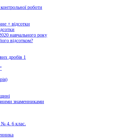
 контрольної роботи
чне + відсотки
ідсотки
/2020 навчального року
 його відсотком?
вих дробів 1
"
рія)
ощині
різними знаменниками
№ 4. 6 клас.
енника