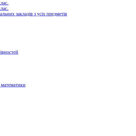
лас.
лас.
альних закладів з усіх предметів
рівностей
я математики