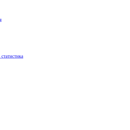
я
 статистика