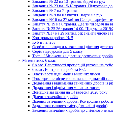
Завдання № 22 на 13 травня. Задачі на рух
Завдання № 23 на 15-18 травня. Підготовка до
Завдання № 7 на 7 травня
Завдання № 9 на 03 квітня. Задачі на рух
Завдання №16 на 27 квітня Середнє арифмети
Заняття № 19 на 6 травня. Два типи задач на в
Заняття № 25 26 травня 14-00. Підсумки 2019
Заняття №17 на 29 квітня. Як знайти число за
Контрольна робота № 5
Куб із паперу
Особливі випадки множення і ділення десятко
Серія відеоуроків для 5 класу
Тест 1 "Множення і ділення десяткових дробів
Математика, 6 клас
6 клас. Властивості пропорцій (вітамінна фейє
6 клас. Контрольна робота №2.
Властивості віднімання мішаних чисел
Геометричне місце точок на координатній пл
Додавання і віднімання звичайних дробів із 
Додавання і віднімання мішаних чисел
Домашнє завдання на 14 вересня 2020 року
Ділення звичайних дробів
Ділення звичайних дробів. Контрольна робота 
Задачі практичного змісту (звичайні дроби)
Зведення звичайних дробів до спільного знам