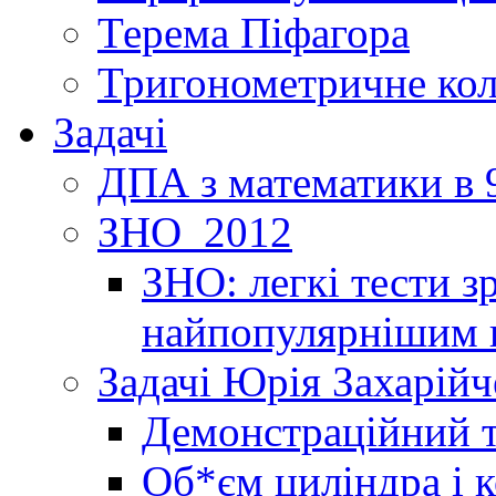
Терема Піфагора
Тригонометричне ко
Задачі
ДПА з математики в 9
ЗНО_2012
ЗНО: легкі тести 
найпопулярнішим 
Задачі Юрія Захарійч
Демонстраційний 
Об*єм циліндра і 