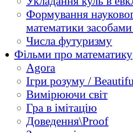
Укладання куль в евк
Формування науковог
математики засобами
Числа футуризму
Фільми про математику
Agora
Ігри розуму / Beautif
Вимірюючи світ
Гра в імітацію
Доведення\Proof