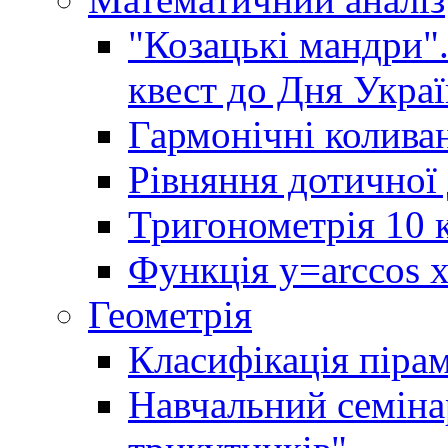
"Козацькі мандри"
квест до Дня Украї
Гармонічні колива
Рівняння дотичної 
Тригонометрія 10 
Функція y=arccos x 
Геометрія
Класифікація піра
Навчальний семінар