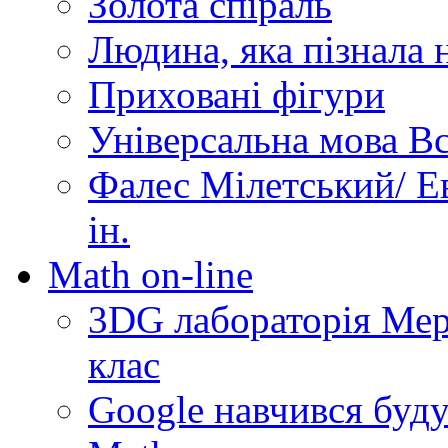
Золота спіраль
Людина, яка пізнала 
Приховані фігури
Універсальна мова Вс
Фалес Мілетський/ Ев
ін.
Math on-line
3DG лабораторія Мерз
клас
Google навчився буду