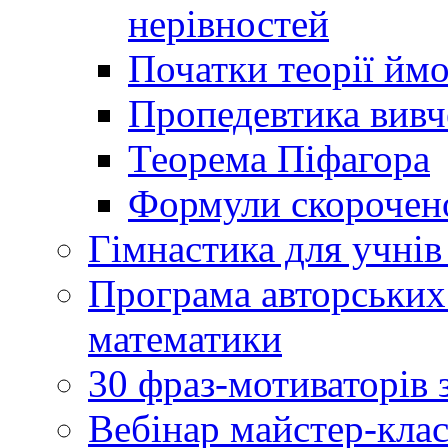
нерівностей
Початки теорії йм
Пропедевтика вивче
Теорема Піфагора
Формули скорочено
Гімнастика для учнів 
Програма авторських
математики
30 фраз-мотиваторів 
Вебінар майстер-кла