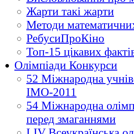
Жарти такі жарти
Методи математични
РебусиПроКіно
Топ-15 цікавих факті
Олімпіади Конкурси
52 Міжнародна учнівс
ІМО-2011
54 Міжнародна олімпі
перед змаганнями
LIV Всеукраїнська ол