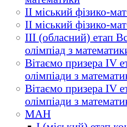
ІІ міський фізико-ма
ІІ міський фізико-ма
ІІІ (обласний) етап 
олімпіад з математик
Вітаємо призера ІV е
олімпіади з математи
Вітаємо призера ІV е
олімпіади з математи
МАН
І (міський) етап ко