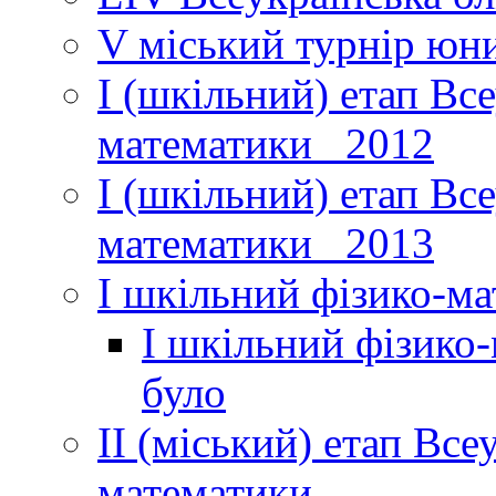
V міський турнір юни
І (шкільний) етап Вс
математики _2012
І (шкільний) етап Вс
математики _2013
І шкільний фізико-м
І шкільний фізико
було
ІІ (міський) етап Все
математики