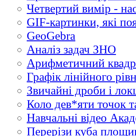
Четвертий вимір - на
GIF-картинки, які по
GeoGebra
Аналіз задач ЗНО
Арифметичний квадр
Графік лінійного рів
Звичайні дроби і лок
Коло дев*яти точок т
Навчальні відео Акад
Перерізи куба площин