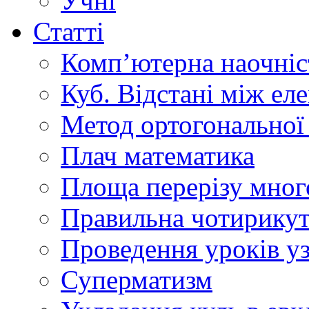
Учні
Статті
Комп’ютерна наочніст
Куб. Відстані між ел
Метод ортогональної 
Плач математика
Площа перерізу мног
Правильна чотирикут
Проведення уроків уз
Суперматизм