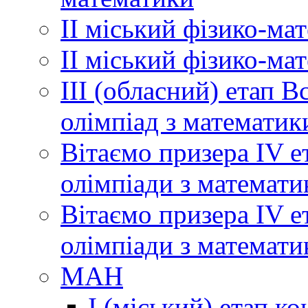
ІІ міський фізико-ма
ІІ міський фізико-ма
ІІІ (обласний) етап 
олімпіад з математик
Вітаємо призера ІV е
олімпіади з математи
Вітаємо призера ІV е
олімпіади з математи
МАН
І (міський) етап ко