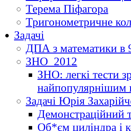
Терема Піфагора
Тригонометричне ко
Задачі
ДПА з математики в 9
ЗНО_2012
ЗНО: легкі тести 
найпопулярнішим 
Задачі Юрія Захарійч
Демонстраційний 
Об*єм циліндра і 