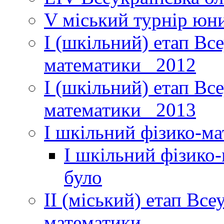
V міський турнір юни
І (шкільний) етап Вс
математики _2012
І (шкільний) етап Вс
математики _2013
І шкільний фізико-м
І шкільний фізико
було
ІІ (міський) етап Все
математики