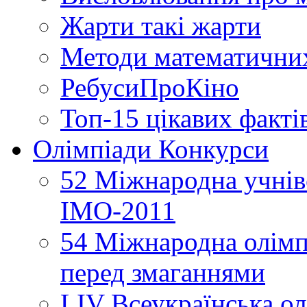
Жарти такі жарти
Методи математични
РебусиПроКіно
Топ-15 цікавих факті
Олімпіади Конкурси
52 Міжнародна учнівс
ІМО-2011
54 Міжнародна олімпі
перед змаганнями
LIV Всеукраїнська ол