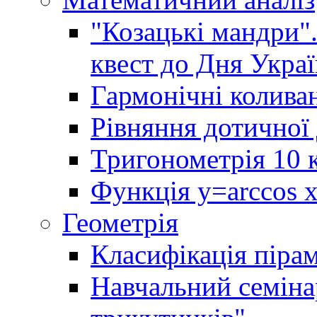
"Козацькі мандри"
квест до Дня Украї
Гармонічні колива
Рівняння дотичної 
Тригонометрія 10 
Функція y=arccos x 
Геометрія
Класифікація піра
Навчальний семінар