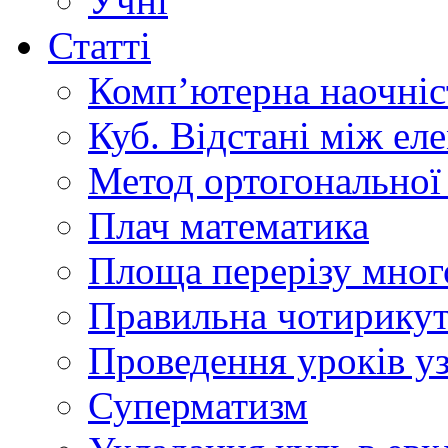
Учні
Статті
Комп’ютерна наочніст
Куб. Відстані між ел
Метод ортогональної 
Плач математика
Площа перерізу мног
Правильна чотирикут
Проведення уроків уз
Суперматизм