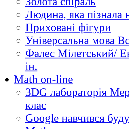
Золота спіраль
Людина, яка пізнала 
Приховані фігури
Універсальна мова Вс
Фалес Мілетський/ Ев
ін.
Math on-line
3DG лабораторія Мерз
клас
Google навчився буду