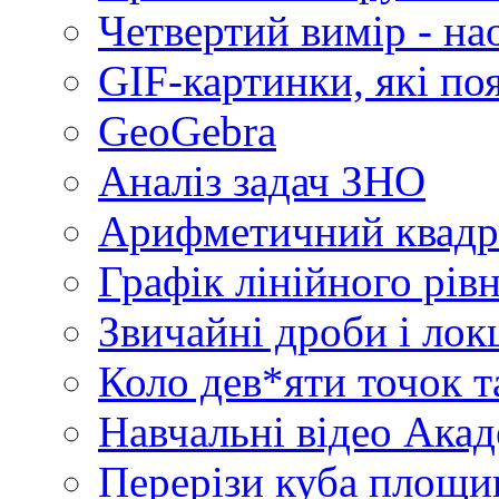
Четвертий вимір - на
GIF-картинки, які по
GeoGebra
Аналіз задач ЗНО
Арифметичний квадр
Графік лінійного рів
Звичайні дроби і лок
Коло дев*яти точок т
Навчальні відео Акад
Перерізи куба площин