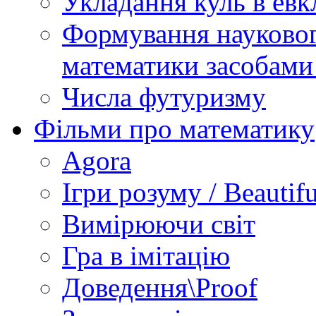
Укладання куль в евк
Формування науковог
математики засобами
Числа футуризму
Фільми про математику
Agora
Ігри розуму / Beautif
Вимірюючи світ
Гра в імітацію
Доведення\Proof