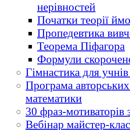
нерівностей
Початки теорії йм
Пропедевтика вивче
Теорема Піфагора
Формули скорочено
Гімнастика для учнів 
Програма авторських
математики
30 фраз-мотиваторів 
Вебінар майстер-кла